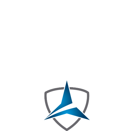
Certificacion de Calidad
ISO 14001:2015
PRESTACIÓN DEL SERVICIO DE VIGILANCIA CON O SIN ARMAS, CON O SIN CANINO, EN LAS MODALIDADES FIJA Y
MÓVIL; SERVICIO DE SEGURIDAD CON MEDIOS TECNOLÓGICOS TIPO MONITOREO DE ALARMA, ESCOLTA A PERSONAS, ASÍ
COMO ACTIVIDADES CONEXAS DE CONSULTORÍA, ASESORÍA E INVESTIGACIÓN EN SEGURIDAD PRIVADA.
NO. CO23.05257