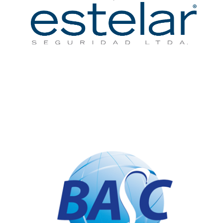
Certificación de Calidad BASC
COLBOG00442-1-14
investigación en seguridad en Villavicencio, Meta, Colombia. (2024-2025)
fuego, medios tecnológicos y canino y servicio conexo de asesoría, consultoría e