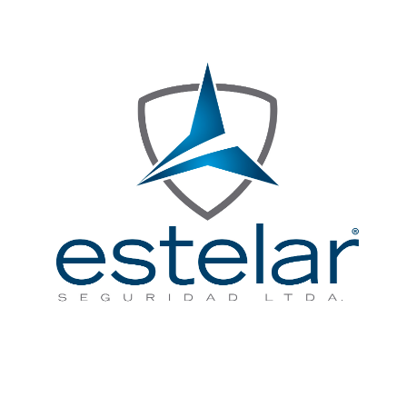
ISO 9001:2015
PRESTACIÓN DEL SERVICIO DE VIGILANCIA CON O SIN ARMAS, CON O SIN CANINO, EN LAS MODALIDADES FIJA Y
MÓVIL; SERVICIO DE SEGURIDAD CON MEDIOS TECNOLÓGICOS TIPO MONITOREO DE ALARMA, ESCOLTA A PERSONAS, ASÍ
COMO ACTIVIDADES CONEXAS DE CONSULTORÍA, ASESORÍA E INVESTIGACIÓN EN SEGURIDAD PRIVADA.
N°CO23.05256