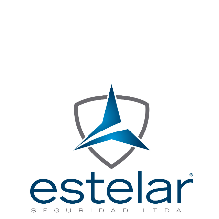
Certificación de Calidad
ISO 45001:2018
PRESTACIÓN DEL SERVICIO DE VIGILANCIA CON O SIN ARMAS, CON O SIN CANINO, EN LAS MODALIDADES FIJA Y
MÓVIL; SERVICIO DE SEGURIDAD CON MEDIOS TECNOLÓGICOS TIPO MONITOREO DE ALARMA, ESCOLTA A PERSONAS, ASÍ
COMO ACTIVIDADES CONEXAS DE CONSULTORÍA, ASESORÍA E INVESTIGACIÓN EN SEGURIDAD PRIVADA.
N° CO23.05258